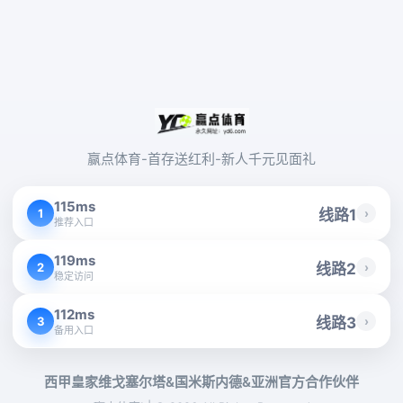
赢点体育-首存送红利-新人千元见面礼
115ms
线路1
›
1
推荐入口
119ms
线路2
›
2
稳定访问
112ms
线路3
›
3
备用入口
西甲皇家维戈塞尔塔&国米斯内德&亚洲官方合作伙伴